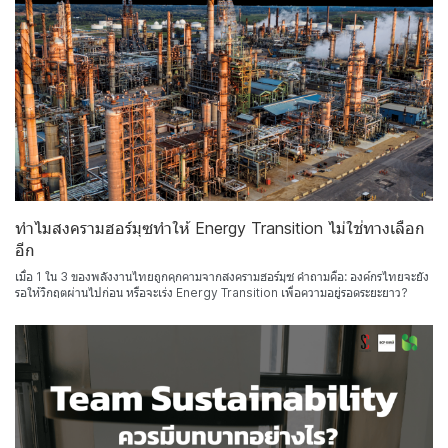
ทำไมสงครามฮอร์มุซทำให้ Energy Transition ไม่ใช่ทางเลือก
อีก
เมื่อ 1 ใน 3 ของพลังงานไทยถูกคุกคามจากสงครามฮอร์มุซ คำถามคือ: องค์กรไทยจะยัง
รอให้วิกฤตผ่านไปก่อน หรือจะเร่ง Energy Transition เพื่อความอยู่รอดระยะยาว?