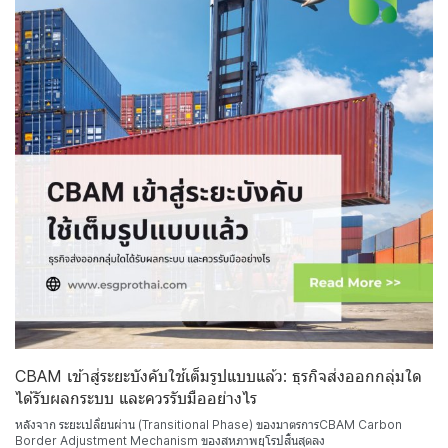
CBAM เข้าสู่ระยะบังคับใช้เต็มรูปแบบแล้ว: ธุรกิจส่งออกกลุ่มใด
ได้รับผลกระบบ และควรรับมืออย่างไร
หลังจาก ระยะเปลี่ยนผ่าน (Transitional Phase) ของมาตรการCBAM Carbon
Border Adjustment Mechanism ของสหภาพยุโรปสิ้นสุดลง