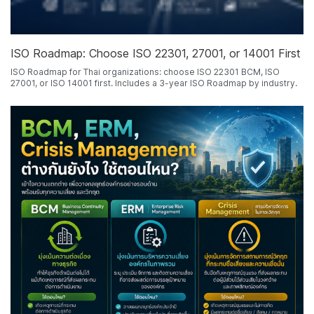
ISO Roadmap: Choose ISO 22301, 27001, or 14001 First
ISO Roadmap for Thai organizations: choose ISO 22301 BCM, ISO
27001, or ISO 14001 first. Includes a 3-year ISO Roadmap by industry.