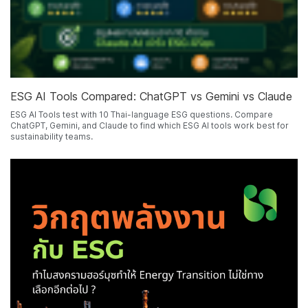
ESG AI Tools Compared: ChatGPT vs Gemini vs Claude
ESG AI Tools test with 10 Thai-language ESG questions. Compare
ChatGPT, Gemini, and Claude to find which ESG AI tools work best for
sustainability teams.