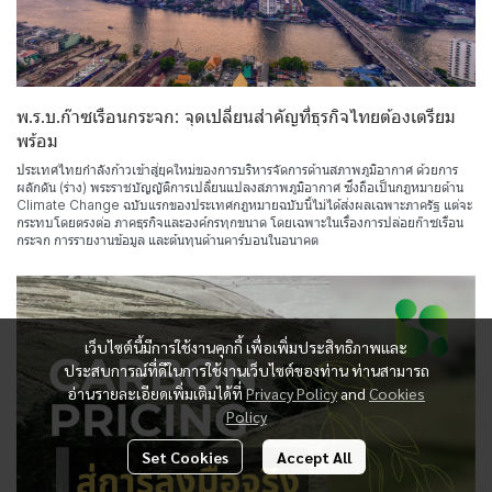
พ.ร.บ.ก๊าซเรือนกระจก: จุดเปลี่ยนสำคัญที่ธุรกิจไทยต้องเตรียม
พร้อม
ประเทศไทยกำลังก้าวเข้าสู่ยุคใหม่ของการบริหารจัดการด้านสภาพภูมิอากาศ ด้วยการ
ผลักดัน (ร่าง) พระราชบัญญัติการเปลี่ยนแปลงสภาพภูมิอากาศ ซึ่งถือเป็นกฎหมายด้าน
Climate Change ฉบับแรกของประเทศกฎหมายฉบับนี้ไม่ได้ส่งผลเฉพาะภาครัฐ แต่จะ
กระทบโดยตรงต่อ ภาคธุรกิจและองค์กรทุกขนาด โดยเฉพาะในเรื่องการปล่อยก๊าซเรือน
กระจก การรายงานข้อมูล และต้นทุนด้านคาร์บอนในอนาคต
เว็บไซต์นี้มีการใช้งานคุกกี้ เพื่อเพิ่มประสิทธิภาพและ
ประสบการณ์ที่ดีในการใช้งานเว็บไซต์ของท่าน ท่านสามารถ
อ่านรายละเอียดเพิ่มเติมได้ที่
Privacy Policy
and
Cookies
Policy
Set Cookies
Accept All