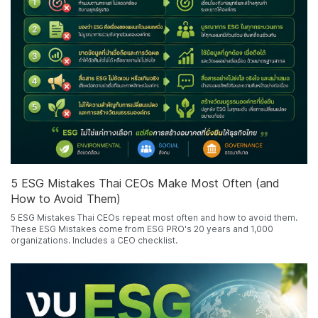
5 ESG Mistakes Thai CEOs Make Most Often (and
How to Avoid Them)
5 ESG Mistakes Thai CEOs repeat most often and how to avoid them.
These ESG Mistakes come from ESG PRO's 20 years and 1,000
organizations. Includes a CEO checklist.