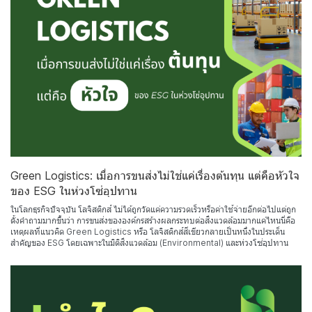
Green Logistics: เมื่อการขนส่งไม่ใช่แค่เรื่องต้นทุน แต่คือหัวใจ
ของ ESG ในห่วงโซ่อุปทาน
ในโลกธุรกิจปัจจุบัน โลจิสติกส์ ไม่ได้ถูกวัดแค่ความรวดเร็วหรือค่าใช้จ่ายอีกต่อไปแต่ถูก
ตั้งคำถามมากขึ้นว่า การขนส่งขององค์กรสร้างผลกระทบต่อสิ่งแวดล้อมมากแค่ไหนนี่คือ
เหตุผลที่แนวคิด Green Logistics หรือ โลจิสติกส์สีเขียวกลายเป็นหนึ่งในประเด็น
สำคัญของ ESG โดยเฉพาะในมิติสิ่งแวดล้อม (Environmental) และห่วงโซ่อุปทาน