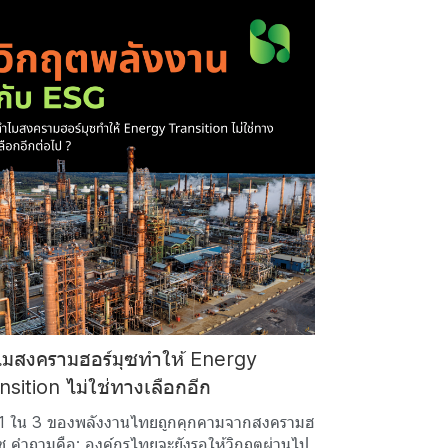
มสงครามฮอร์มุซทำให้ Energy
nsition ไม่ใช่ทางเลือกอีก
อ 1 ใน 3 ของพลังงานไทยถูกคุกคามจากสงครามฮ
ุซ คำถามคือ: องค์กรไทยจะยังรอให้วิกฤตผ่านไป