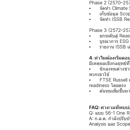
Phase 2 (2570–257
▪ จัดทำ Climate Sc
▪ เก็บข้อมูล Scope
▪ จัดทำ ISSB Repo
Phase 3 (2572–257
▪ ยกระดับสู่ Reas
▪ บูรณาการ ESG เข้
▪ รายงาน ISSB เต็
4. ทำไมต้องเริ่มตอนน
มีเหตุผลเชิงกลยุทธ์ที
▪ นักลงทุนต่างชาติ
พวกเขาใช้
▪ FTSE Russell เริ
readiness โดยตรง
▪ ต้นทุนเพิ่มขึ้นหา
FAQ: คำถามที่พบบ
Q: แบบ 56-1 One Re
A: ก.ล.ต. กำลังปรับป
Analysis และ Scope