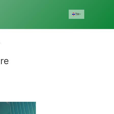
TH
s
ure