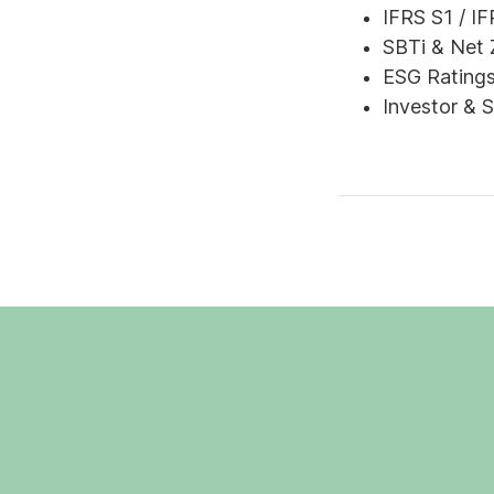
IFRS S1 / I
SBTi & Net 
ESG Ratings
Investor & 