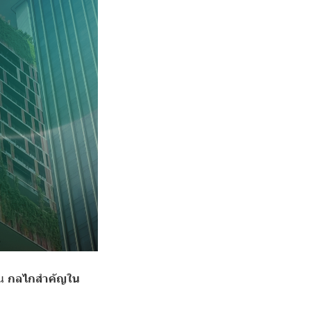
็น
กลไกสำคัญใน