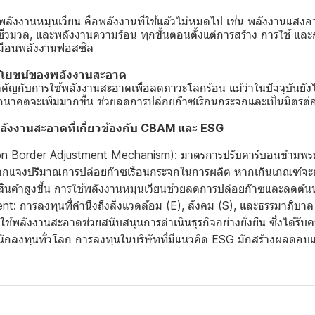
ลังงานหมุนเวียน คือพลังงานที่ใช้แล้วไม่หมดไป เช่น พลังงานแสงอา
ชีวมวล, และพลังงานความร้อน ทุกขั้นตอนตั้งแต่การสร้าง การใช้ และ
มือนพลังงานฟอสซิล
โยชน์ของพลังงานสะอาด
ัญกับการใช้พลังงานสะอาดเพื่อลดภาวะโลกร้อน แม้ว่าในปัจจุบันยังไ
าคตจะเพิ่มมากขึ้น ช่วยลดการปล่อยก๊าซเรือนกระจกและเป็นมิตรต่อ
พลังงานสะอาดที่เกี่ยวข้องกับ CBAM และ ESG
 Border Adjustment Mechanism): มาตรการปรับคาร์บอนข้ามพ
แจกแจงปริมาณการปล่อยก๊าซเรือนกระจกในการผลิต หากเกินเกณฑ์จะถ
สินค้าสูงขึ้น การใช้พลังงานหมุนเวียนช่วยลดการปล่อยก๊าซและลดต้น
: การลงทุนที่คำนึงถึงสิ่งแวดล้อม (E), สังคม (S), และธรรมาภิบาล 
อกใช้พลังงานสะอาดช่วยสนับสนุนการดำเนินธุรกิจอย่างยั่งยืน ซึ่งได้ร
ักลงทุนทั่วโลก การลงทุนในบริษัทที่มีแนวคิด ESG มักสร้างผลตอบแ