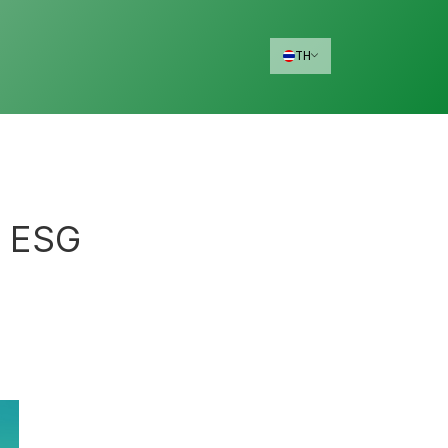
TH
ะ ESG